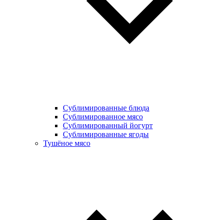
Сублимированные блюда
Cублимированное мясо
Сублимированный йогурт
Сублимированные ягоды
Тушёное мясо