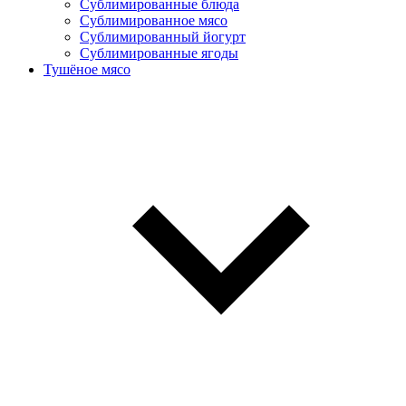
Сублимированные блюда
Cублимированное мясо
Сублимированный йогурт
Сублимированные ягоды
Тушёное мясо