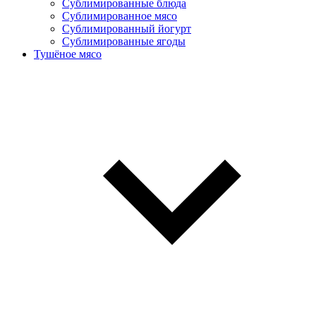
Сублимированные блюда
Cублимированное мясо
Сублимированный йогурт
Сублимированные ягоды
Тушёное мясо