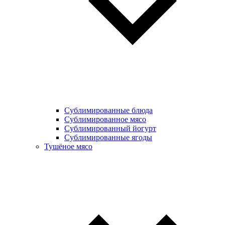
Сублимированные блюда
Cублимированное мясо
Сублимированный йогурт
Сублимированные ягоды
Тушёное мясо