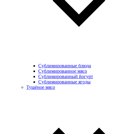
Сублимированные блюда
Cублимированное мясо
Сублимированный йогурт
Сублимированные ягоды
Тушёное мясо