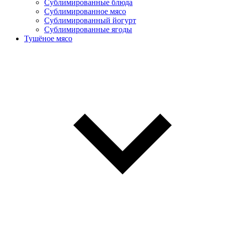
Сублимированные блюда
Cублимированное мясо
Сублимированный йогурт
Сублимированные ягоды
Тушёное мясо