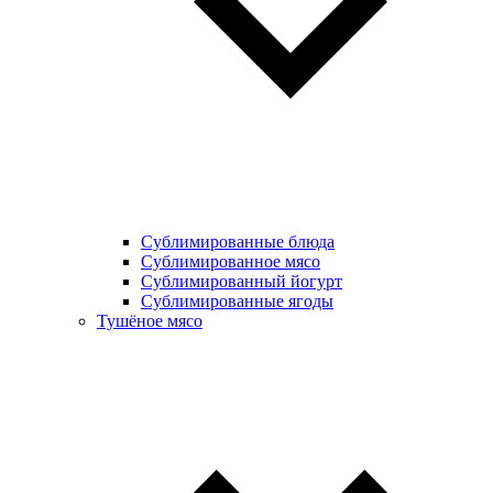
Сублимированные блюда
Cублимированное мясо
Сублимированный йогурт
Сублимированные ягоды
Тушёное мясо