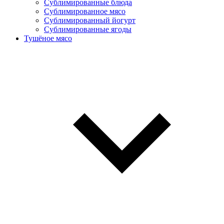
Сублимированные блюда
Cублимированное мясо
Сублимированный йогурт
Сублимированные ягоды
Тушёное мясо