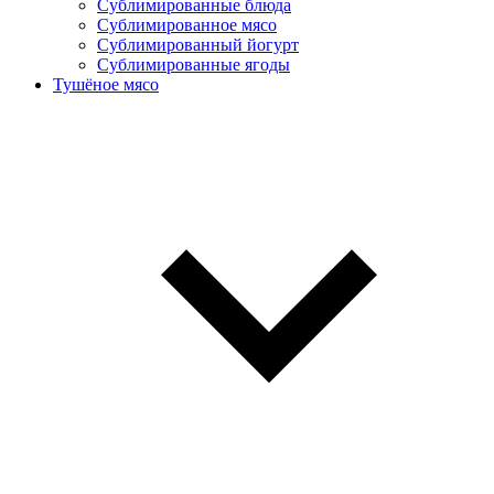
Сублимированные блюда
Cублимированное мясо
Сублимированный йогурт
Сублимированные ягоды
Тушёное мясо