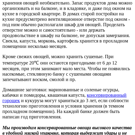
хранения овощей необязательно. Запас продуктов дома можно
организовать и на балконе, и в кладовке, и даже под окном на
кухне в городской квартире. В домах старой постройки на
кухне предусмотрено вентиляционное отверстие под окном -
под ним обычно располагали шкаф для овощей. Проделать
отверстие можно и самостоятельно - или держать
продовольствие в шкафу на балконе, не допуская замерзания.
Свекла, капуста, морковь, картофель хранится в прохладном
помещении несколько месяцев.
Кроме свежих овощей, можно хранить сушеные. При
температуре 20℃ они остаются пригодными от 6 до 12
месяцев, при этом занимают мало места. Чтобы не появились
насекомые, стеклянную банку с сушеными овощами
запечатывают воском, смолой и пр.
Домашние заготовки: маринованные и соленые огурцы,
кабачки и помидоры, квашеная капуста,
консервированный
горошек
и кукуруза могут храниться до 3 лет, если соблюсти
технологию приготовления и условия хранения (в темном
прохладном помещении). На каждой банке должен быть
написан год приготовления.
Мы производим консервированные овощи высокого качества
в удобной мягкой упаковке, которая выдержит удары и не