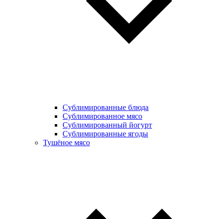
Сублимированные блюда
Cублимированное мясо
Сублимированный йогурт
Сублимированные ягоды
Тушёное мясо