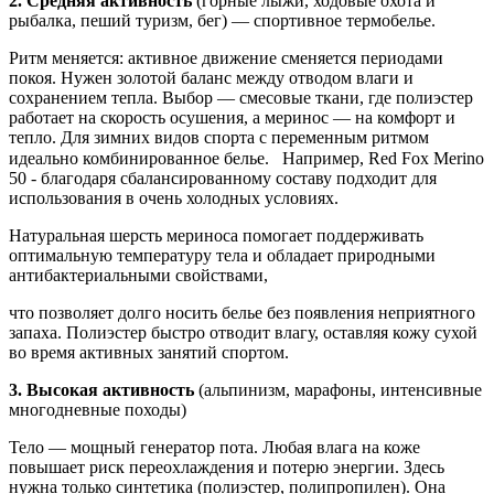
2. Средняя активность
(горные лыжи, ходовые охота и
рыбалка, пеший туризм, бег) —
спортивное термобелье.
Ритм меняется: активное движение сменяется периодами
покоя. Нужен золотой баланс между отводом влаги и
сохранением тепла. Выбор — смесовые ткани, где полиэстер
работает на скорость осушения, а меринос — на комфорт и
тепло. Для зимних видов спорта с переменным ритмом
идеально комбинированное белье.⠀
Например, Red Fox Merino
50 - благодаря сбалансированному составу подходит для
использования в очень холодных условиях.
Натуральная шерсть мериноса помогает поддерживать
оптимальную температуру тела и обладает природными
антибактериальными свойствами,
что позволяет долго носить белье без появления неприятного
запаха. Полиэстер быстро отводит влагу, оставляя кожу сухой
во время активных занятий спортом.
3. Высокая активность
(альпинизм, марафоны, интенсивные
многодневные походы)
Тело — мощный генератор пота. Любая влага на коже
повышает риск переохлаждения и потерю энергии. Здесь
нужна только синтетика (полиэстер, полипропилен). Она