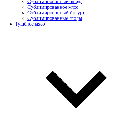
Сублимированные блюда
Cублимированное мясо
Сублимированный йогурт
Сублимированные ягоды
Тушёное мясо