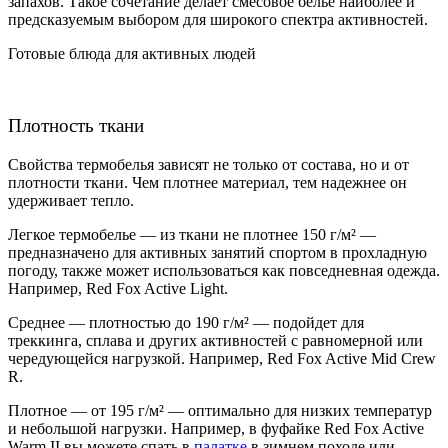
запахов. Такое сочетание делает смесовое белье наиболее и
предсказуемым выбором для широкого спектра активностей.
Готовые блюда для активных людей
Плотность ткани
Свойства термобелья зависят не только от состава, но и от
плотности ткани. Чем плотнее материал, тем надежнее он
удерживает тепло.
Легкое термобелье — из ткани не плотнее 150 г/
м² —
предназначено для активных занятий спортом в прохладную
погоду, также может использоваться как повседневная одежда.
Например,
Red Fox Active Light.
Среднее — плотностью до 190
г/
м² — подойдет для
треккинга, сплава и других активностей с равномерной или
чередующейся нагрузкой.
Например, Red Fox Active Mid Crew
R.
Плотное — от 195
г/
м² — оптимально для низких температур
и небольшой нагрузки. Например, в фуфайке
Red Fox Active
Warm II
вы можете спать в
палатке
в зимнем походе или