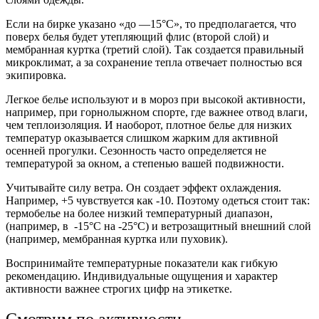
Если на бирке указано «до —15°C», то предполагается, что
поверх белья будет утепляющий флис (второй слой) и
мембранная куртка (третий слой). Так создается правильный
микроклимат, а за сохранение тепла отвечает полностью вся
экипировка.
Легкое белье используют и в мороз при высокой активности,
например, при горнолыжном спорте, где важнее отвод влаги,
чем теплоизоляция. И наоборот, плотное белье для низких
температур оказывается слишком жарким для активной
осенней прогулки. Сезонность часто определяется не
температурой за окном, а степенью вашей подвижности.
Учитывайте
силу ветра
. Он создает эффект охлаждения.
Например, +5 чувствуется как -10. Поэтому одеться стоит так:
термобелье на более низкий температурный диапазон,
(например, в -15°C на -25°C) и ветрозащитный внешний слой
(например, мембранная куртка или пуховик).
Воспринимайте температурные показатели как гибкую
рекомендацию. Индивидуальные ощущения и характер
активности важнее строгих цифр на этикетке.
Смотрим по активности