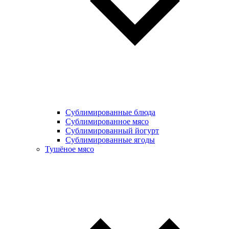
Сублимированные блюда
Cублимированное мясо
Сублимированный йогурт
Сублимированные ягоды
Тушёное мясо