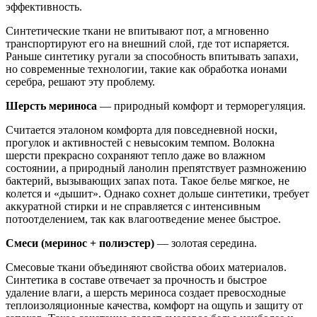
эффективность.
Синтетические ткани не впитывают пот, а мгновенно
транспортируют его на внешний слой, где тот испаряется.
Раньше синтетику ругали за способность впитывать запахи,
но современные технологии, такие как обработка ионами
серебра, решают эту проблему.
Шерсть мериноса
— природный комфорт и терморегуляция.
Считается эталоном комфорта для повседневной носки,
прогулок и активностей с невысоким темпом.
Волокна
шерсти прекрасно сохраняют тепло даже во влажном
состоянии, а природный ланолин препятствует размножению
бактерий, вызывающих запах пота. Такое белье мягкое, не
колется и «дышит». Однако сохнет дольше синтетики, требует
аккуратной стирки и не справляется с интенсивным
потоотделением, так как влагоотведение менее быстрое.
Смеси (меринос + полиэстер)
— золотая середина.
Смесовые ткани объединяют свойства обоих материалов.
Синтетика в составе отвечает за прочность и быстрое
удаление влаги, а шерсть мериноса создает превосходные
теплоизоляционные качества, комфорт на ощупь и защиту от