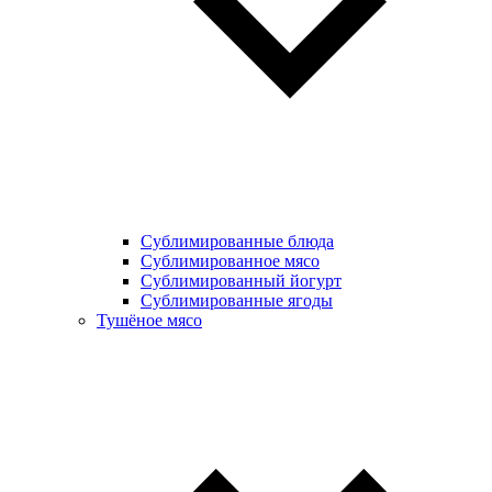
Сублимированные блюда
Cублимированное мясо
Сублимированный йогурт
Сублимированные ягоды
Тушёное мясо