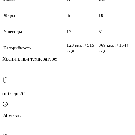
Жиры
3г
10г
Углеводы
17г
51г
123 ккал / 515
369 ккал / 1544
Калорийность
кДж
кДж
Хранить при температуре:
от 0° до 20°
24 месяца