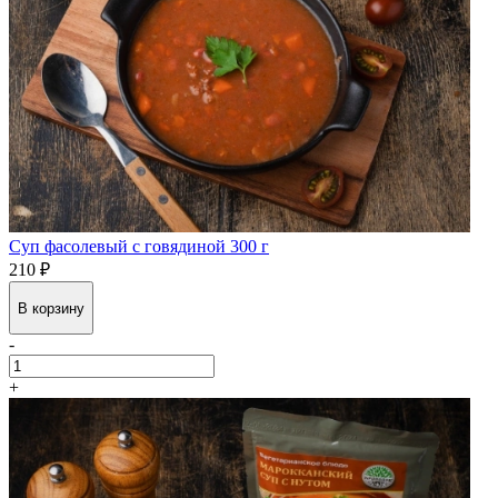
Суп фасолевый с говядиной 300 г
210 ₽
В корзину
-
+