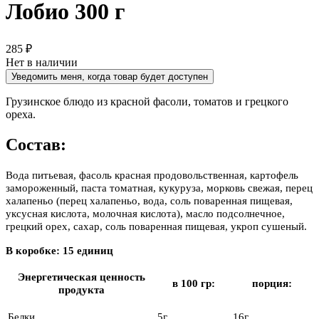
Лобио 300 г
285 ₽
Нет в наличии
Уведомить меня, когда товар будет доступен
Грузинское блюдо из красной фасоли, томатов и грецкого
ореха.
Состав:
Вода питьевая, фасоль красная продовольственная, картофель
замороженный, паста томатная, кукуруза, морковь свежая, перец
халапеньо (перец халапеньо, вода, соль поваренная пищевая,
уксусная кислота, молочная кислота), масло подсолнечное,
грецкий орех, сахар, соль поваренная пищевая, укроп сушеный.
В коробке: 15 единиц
Энергетическая ценность
в 100 гр:
порция:
продукта
Белки
5г
16г