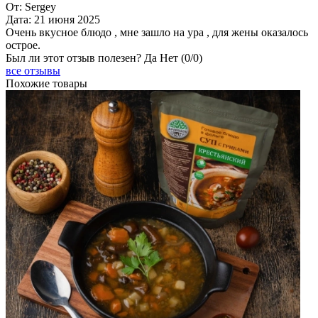
От:
Sergey
Дата:
21 июня 2025
Очень вкусное блюдо , мне зашло на ура , для жены оказалось
острое.
Был ли этот отзыв полезен?
Да
Нет
(
0
/
0
)
все отзывы
Похожие товары