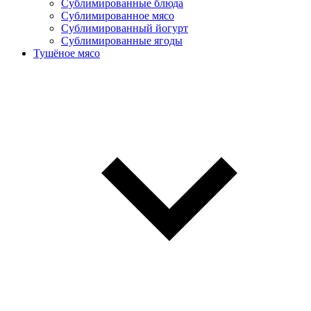
Сублимированные блюда
Cублимированное мясо
Сублимированный йогурт
Сублимированные ягоды
Тушёное мясо