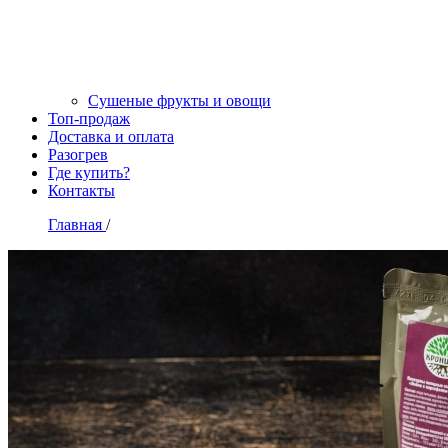
Сушеные фрукты и овощи
Топ-продаж
Доставка и оплата
Разогрев
Где купить?
Контакты
Главная
/