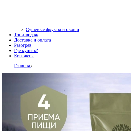
Сушеные фрукты и овощи
Топ-продаж
Доставка и оплата
Разогрев
Где купить?
Контакты
Главная
/