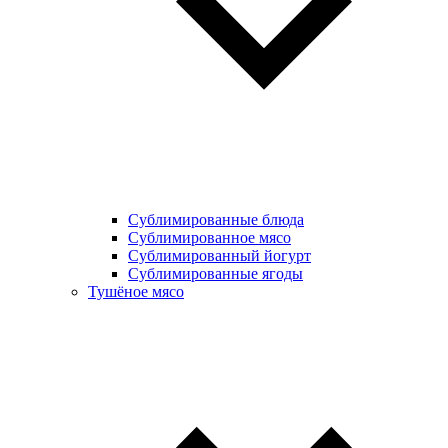
Сублимированные блюда
Cублимированное мясо
Сублимированный йогурт
Сублимированные ягоды
Тушёное мясо