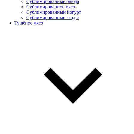
Сублимированные блюда
Cублимированное мясо
Сублимированный йогурт
Сублимированные ягоды
Тушёное мясо