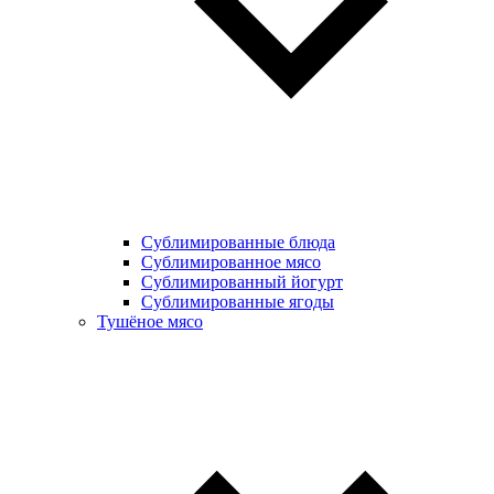
Сублимированные блюда
Cублимированное мясо
Сублимированный йогурт
Сублимированные ягоды
Тушёное мясо