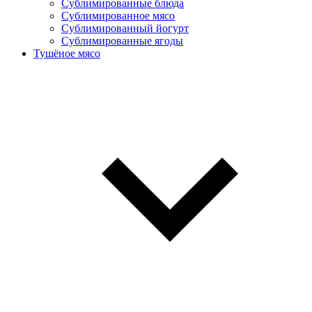
Сублимированные блюда
Cублимированное мясо
Сублимированный йогурт
Сублимированные ягоды
Тушёное мясо