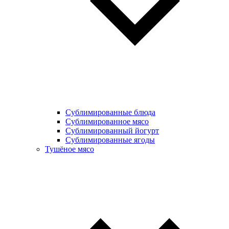
Сублимированные блюда
Cублимированное мясо
Сублимированный йогурт
Сублимированные ягоды
Тушёное мясо