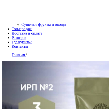
Сушеные фрукты и овощи
Топ-продаж
Доставка и оплата
Разогрев
Где купить?
Контакты
Главная
/