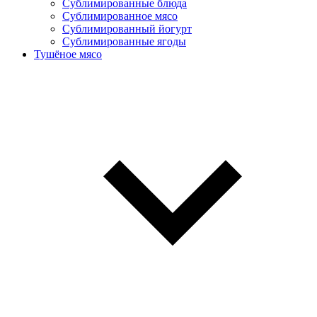
Сублимированные блюда
Cублимированное мясо
Сублимированный йогурт
Сублимированные ягоды
Тушёное мясо