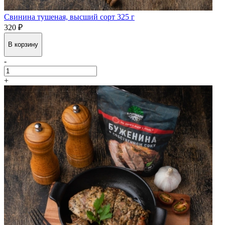
Свинина тушеная, высший сорт 325 г
320 ₽
В корзину
-
+