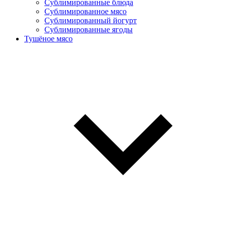
Сублимированные блюда
Cублимированное мясо
Сублимированный йогурт
Сублимированные ягоды
Тушёное мясо