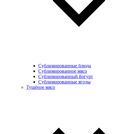
Сублимированные блюда
Cублимированное мясо
Сублимированный йогурт
Сублимированные ягоды
Тушёное мясо