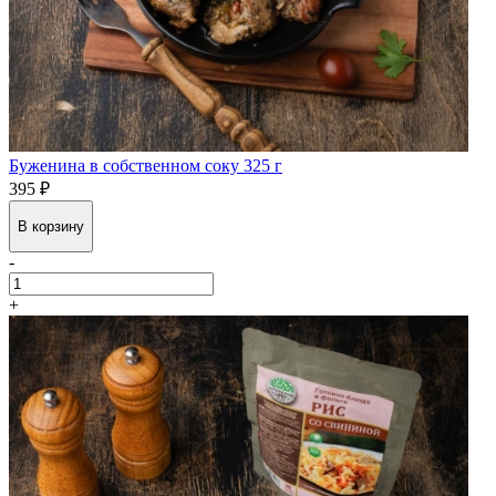
Буженина в собственном соку 325 г
395 ₽
В корзину
-
+