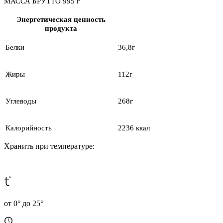
МАССА БРУТТО 995 г
Энергетическая ценность
продукта
Белки
36,8г
Жиры
112г
Углеводы
268г
Калорийность
2236 ккал
Хранить при температуре:
от 0° до 25°