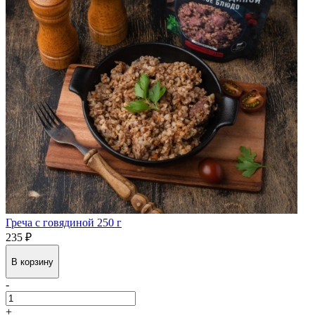
Греча с говядиной 250 г
235 ₽
В корзину
-
+