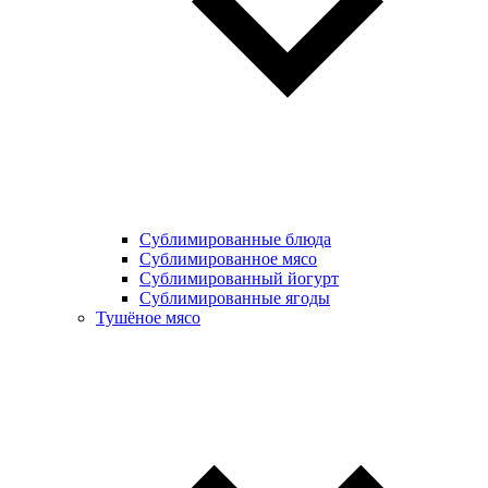
Сублимированные блюда
Cублимированное мясо
Сублимированный йогурт
Сублимированные ягоды
Тушёное мясо