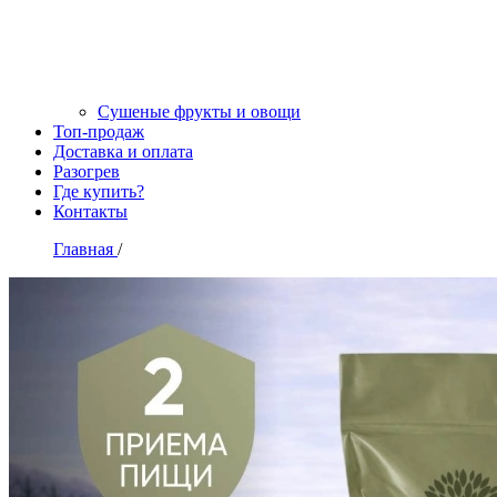
Сушеные фрукты и овощи
Топ-продаж
Доставка и оплата
Разогрев
Где купить?
Контакты
Главная
/