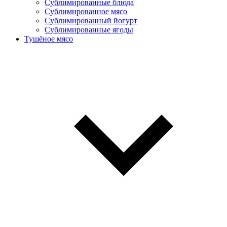
Сублимированные блюда
Cублимированное мясо
Сублимированный йогурт
Сублимированные ягоды
Тушёное мясо