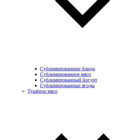
Сублимированные блюда
Cублимированное мясо
Сублимированный йогурт
Сублимированные ягоды
Тушёное мясо