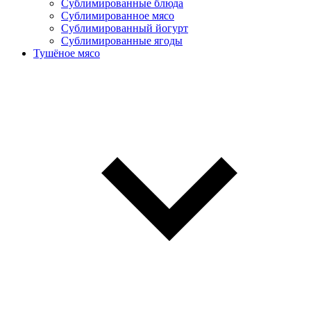
Сублимированные блюда
Cублимированное мясо
Сублимированный йогурт
Сублимированные ягоды
Тушёное мясо