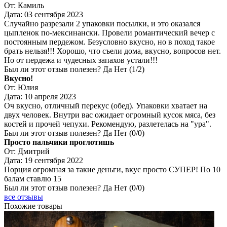
От:
Камиль
Дата:
03 сентября 2023
Случайно разрезали 2 упаковки посылки, и это оказался
цыпленок по-мексинански. Провели романтический вечер с
постоянным пердежом. Безусловно вкусно, но в поход такое
брать нельзя!!! Хорошо, что съели дома, вкусно, вопросов нет.
Но от пердежа и чудесных запахов устали!!!
Был ли этот отзыв полезен?
Да
Нет
(
1
/
2
)
Вкусно!
От:
Юлия
Дата:
10 апреля 2023
Оч вкусно, отличный перекус (обед). Упаковки хватает на
двух человек. Внутри вас ожидает огромный кусок мяса, без
костей и прочей чепухи. Рекомендую, разлетелась на "ура".
Был ли этот отзыв полезен?
Да
Нет
(
0
/
0
)
Просто пальчики проглотишь
От:
Дмитрий
Дата:
19 сентября 2022
Порция огромная за такие деньги, вкус просто СУПЕР! По 10
балам ставлю 15
Был ли этот отзыв полезен?
Да
Нет
(
0
/
0
)
все отзывы
Похожие товары