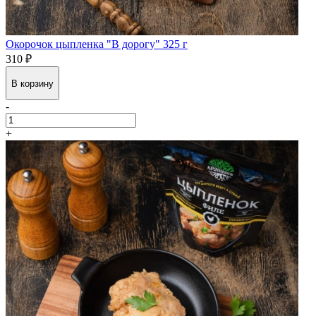
Окорочок цыпленка "В дорогу" 325 г
310 ₽
В корзину
-
+