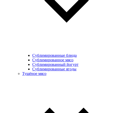
Сублимированные блюда
Cублимированное мясо
Сублимированный йогурт
Сублимированные ягоды
Тушёное мясо