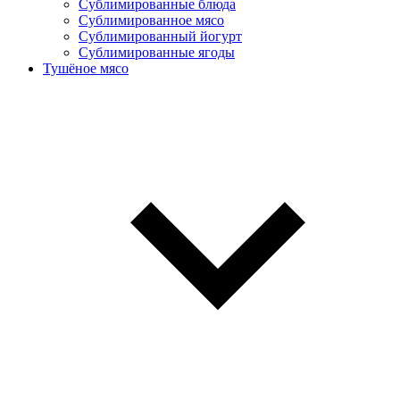
Сублимированные блюда
Cублимированное мясо
Сублимированный йогурт
Сублимированные ягоды
Тушёное мясо