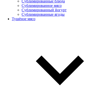
Сублимированные блюда
Cублимированное мясо
Сублимированный йогурт
Сублимированные ягоды
Тушёное мясо