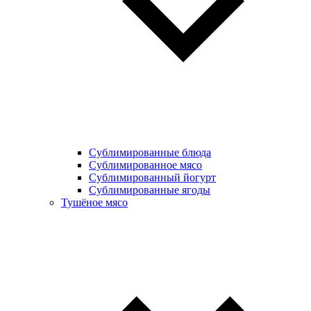
Сублимированные блюда
Cублимированное мясо
Сублимированный йогурт
Сублимированные ягоды
Тушёное мясо